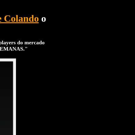
e Colando
o
players do mercado
SEMANAS
."