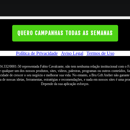
QUERO
CAMPANHAS TODAS AS SEMANAS
Política de Privacidade
|
Aviso Legal
|
Termos de Uso
4.332/0001-50 representada Fabio Cavalcante, não tem nenhuma relação institucional com o
 qualquer um dos nossos produtos, sites, vídeos, palestras, programas ou outros conteúdos, fa
idade de crescer o seu negócio e melhorar sua vida. No entanto, a Bru Gift Atelier não garante
de nossas ideias, ferramentas, estratégias e recomendações, e nada em nossos sites é uma pro
Depende da sua aplicação esforços.