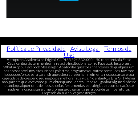
Política de Privacidade
|
Aviso Legal
|
Termos de
Uso
A empresa Academia do Digital, CNPJ 35.524.332/0001-50 representada Fabio
Cavalcante, não tem nenhuma relação institucional com o Facebook, Instagram,
WhatsApp ou Facebook Messenger. Ao abordar questões financeiras, de qualquer um
dos nossos produtos, sites, vídeos, palestras, programas ou outros conteúdos, fazemos
todos os esforços para garantir que estes representem fielmente nossos cursos e sua
capacidade de crescer o seu negócio e melhorar sua vida. No entanto, a Bru Gift Atelier
não garante que você conseguirá obter quaisquer resultados ou ganhar algum dinheiro
usando qualquer uma de nossas ideias, ferramentas, estratégias e recomendações, e
nada em nossos sites é uma promessa ou garantia para você de ganhos futuros.
Depende da sua aplicação esforços.