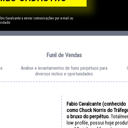
abio Cavalcante a enviar comunicações por e-mail ou
acidade.
Funil de Vendas
os
Análise e levantamentos de funis perpétuos para
diversos nichos e oportunidades
Fabio Cavalcante (conhecido
como Chuck Norris do Tráfego
o bruxo do perpétuo.
Totalme
low profile, possui hoje produ