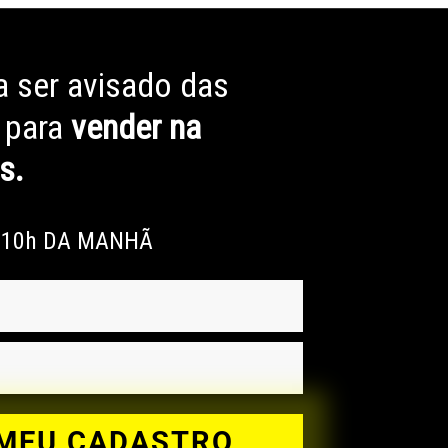
ra ser avisado das
 para
vender na
s.
S 10h DA MANHÃ
 MEU CADASTRO