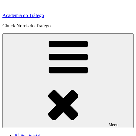
Pular
para
Academia do Tráfego
o
conteúdo
Chuck Norris do Tráfego
Menu
Página inicial