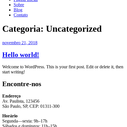
Sobre
Blog
Contato
Categoria:
Uncategorized
Publicado
novembro 21, 2018
em
Hello world!
Welcome to WordPress. This is your first post. Edit or delete it, then
start writing!
Encontre-nos
Endereço
Av. Paulista, 123456
São Paulo, SP, CEP: 01311-300
Horário
Segunda—sexta: 9h–17h
Sábados e domingos: 11h–15h