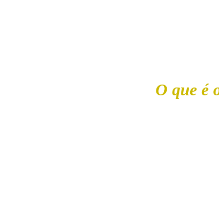
É nesse endereço de e-mail que
informações est
O que é 