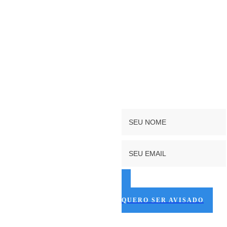
As vagas para
Mas você pode ser o primeiro a sa
QUERO SER AVISADO
Cadastre-se abai