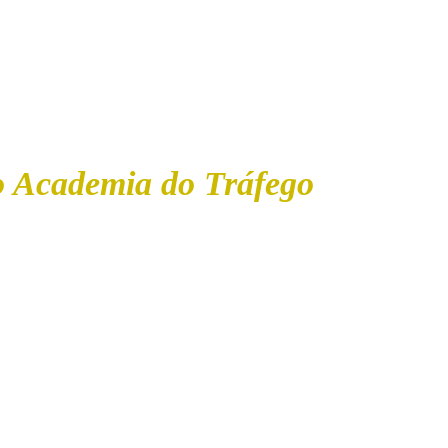
 serão enviadas todas as nossas comunicações. 
ão seguras. Política de privacidade
o Academia do Tráfego