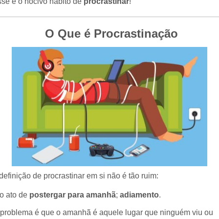
se é o nocivo hábito de
procrastinar
!
O Que é Procrastinação
definição de procrastinar em si não é tão ruim:
o ato de
postergar para amanhã
;
adiamento
.
problema é que o amanhã é aquele lugar que ninguém viu ou