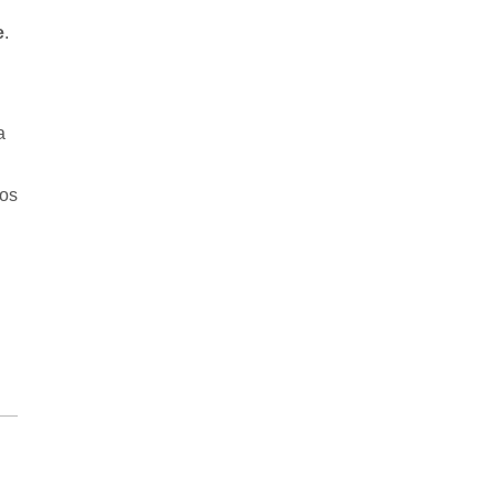
e
.
a
 os