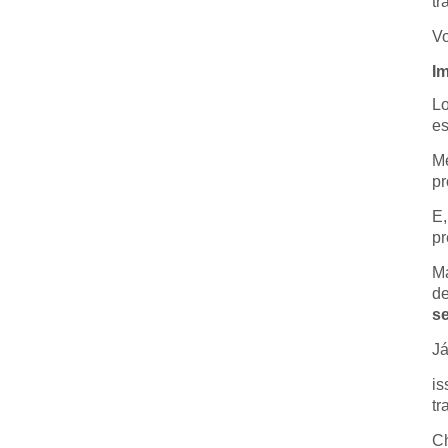
tr
Vo
Im
Lo
es
Me
pr
E,
pr
Ma
de
se
Já
is
tr
Ch