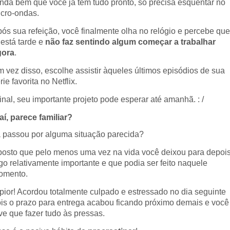
nda bem que você já tem tudo pronto, só precisa esquentar no
cro-ondas.
ós sua refeição, você finalmente olha no relógio e percebe que
 está tarde e
não faz sentindo algum começar a trabalhar
gora
.
 vez disso, escolhe assistir àqueles últimos episódios de sua
rie favorita no Netflix.
inal, seu importante projeto pode esperar até amanhã. : /
aí, parece familiar?
 passou por alguma situação parecida?
osto que pelo menos uma vez na vida você deixou para depoi
go relativamente importante e que podia ser feito naquele
omento.
pior! Acordou totalmente culpado e estressado no dia seguinte
is o prazo para entrega acabou ficando próximo demais e você
ve que fazer tudo às pr
essas.