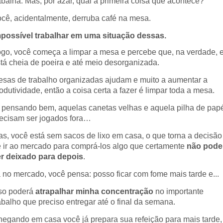
abalha. Mas, por azar, qual a primeira coisa que acontece?
cê, acidentalmente, derruba café na mesa.
possível trabalhar em uma situação dessas.
go, você começa a limpar a mesa e percebe que, na verdade, 
tá cheia de poeira e até meio desorganizada.
sas de trabalho organizadas ajudam e muito a aumentar a
odutividade, então a coisa certa a fazer é limpar toda a mesa.
 pensando bem, aquelas canetas velhas e aquela pilha de pap
ecisam ser jogados fora…
s, você está sem sacos de lixo em casa, o que torna a decisão
 ir ao mercado para comprá-los algo que certamente
não pode
r deixado para depois
.
 no mercado, você pensa: posso ficar com fome mais tarde e...
so poderá
atrapalhar minha concentração
no importante
abalho que preciso entregar até o final da semana.
egando em casa você já prepara sua refeição para mais tarde,