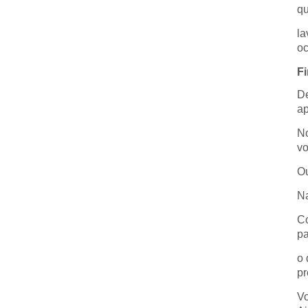
qu
la
oc
F
De
ap
No
vo
Ou
Na
Co
pa
o 
pr
Vo