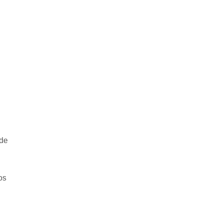
 de
os