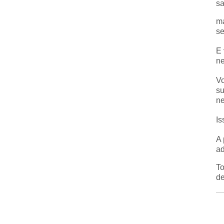
sa
ma
se
E 
ne
Vo
su
ne
Is
A 
ad
To
de