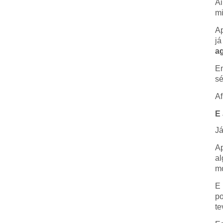
Ai
mi
Ap
já
a
Em
sé
Af
E 
Já
Ap
al
m
E 
po
te