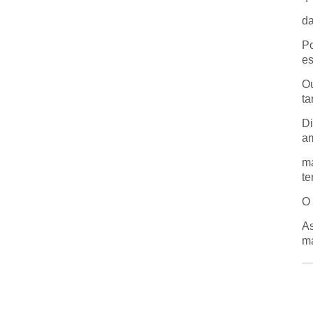
d
Po
es
Ou
ta
Di
am
ma
te
O
As
ma