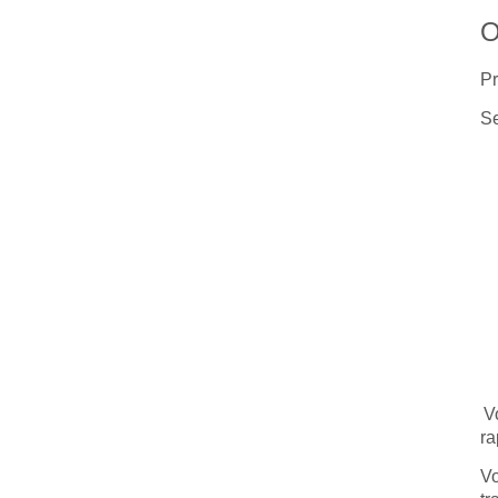
O
Pr
S
V
ra
Vo