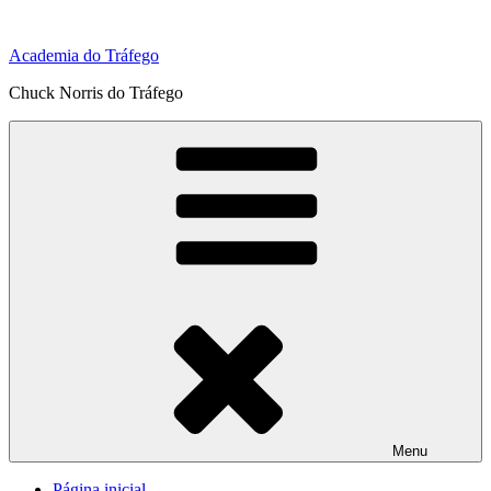
Pular
para
Academia do Tráfego
o
conteúdo
Chuck Norris do Tráfego
Menu
Página inicial