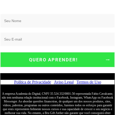
QUERO APRENDER!
Política de Privacidade
|
Aviso Legal
|
Termos de Uso
A empresa Academia do Digital, CNPJ 35.524.332/0001-50 representada Fabio Cavalcante,
não tem nenhuma relação institucional com o Facebook, Instagram, WhatsApp ou Facebook
Messenger. Ao abordar questões financeiras, de qualquer um dos nossos produtos, sites,
vídeos, palestras, programas ou outros conteúdos, fazemos todos os esforços para garantir
que estes representem fielmente nossos cursos e sua capacidade de crescer o seu negócio e
melhorar sua vida. No entanto, a Bru Gift Atelier não garante que você conseguirá obter