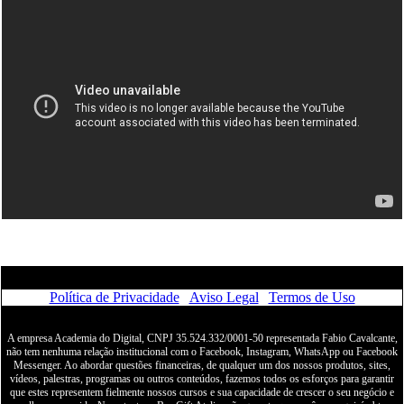
Política de Privacidade
|
Aviso Legal
|
Termos de Uso
A empresa Academia do Digital, CNPJ 35.524.332/0001-50 representada Fabio Cavalcante,
não tem nenhuma relação institucional com o Facebook, Instagram, WhatsApp ou Facebook
Messenger. Ao abordar questões financeiras, de qualquer um dos nossos produtos, sites,
vídeos, palestras, programas ou outros conteúdos, fazemos todos os esforços para garantir
que estes representem fielmente nossos cursos e sua capacidade de crescer o seu negócio e